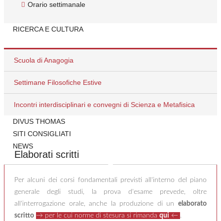
Orario settimanale
SFD e approvato dal Direttore,
→ per le cui norme di stesura si
rimanda
qui
←
RICERCA E CULTURA
la
prova orale
, della durata di un'ora, sarà sostenuta davanti a
una Commissione composta dal Delegato della Facoltà
affiliante, dal Direttore e da due Docenti nominati dal Direttore.
Scuola di Anagogia
I primi 15 minuti saranno dedicati alla presentazione e
discussione dell'elaborato scritto; nei successivi 45 minuti
Settimane Filosofiche Estive
seguirà un'interrogazione orale che verterà su domande scelte
da un tesario di 21 tesi, predisposto dal Consiglio d'Istituto e
Incontri interdisciplinari e convegni di Scienza e Metafisica
disponibile in segreteria.
DIVUS THOMAS
SITI CONSIGLIATI
NEWS
Elaborati scritti
Per alcuni dei corsi fondamentali previsti all'interno del piano
generale degli studi, la prova d'esame prevede, oltre
all'interrogazione orale, anche la produzione di un
elaborato
scritto
→ per le cui norme di stesura si rimanda
qui
←
.