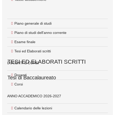
Piano generale di studi
Piano di studi dell'anno corrente
Esame finale
Tesi ed Elaborati scritti
TESI ED ELABORATI SCRITTI
DOCENTI E CORSI
Docenti
Tesi di Baccalaureato
Corsi
L'esame di baccalaureato si compone di una prova scritta e di
ANNO ACCADEMICO 2026-2027
una prova orale:
la
prova scritta
comporta la redazione di un elaborato su un
Calendario delle lezioni
argomento a scelta del candidato, diretto da un Docente dello